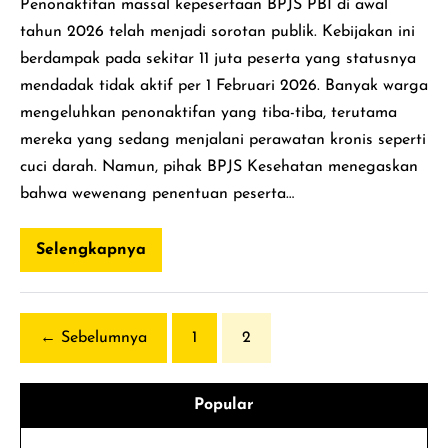
Penonaktifan massal kepesertaan BPJS PBI di awal
tahun 2026 telah menjadi sorotan publik. Kebijakan ini
berdampak pada sekitar 11 juta peserta yang statusnya
mendadak tidak aktif per 1 Februari 2026. Banyak warga
mengeluhkan penonaktifan yang tiba-tiba, terutama
mereka yang sedang menjalani perawatan kronis seperti
cuci darah. Namun, pihak BPJS Kesehatan menegaskan
bahwa wewenang penentuan peserta…
Selengkapnya
Mengapa
BPJS
PBI
Dinonaktifkan
di
2026?
← Sebelumnya
1
2
Popular