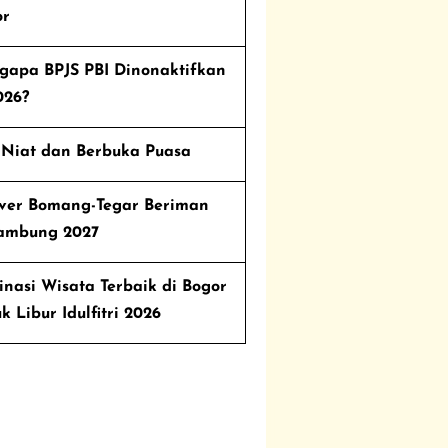
or
gapa BPJS PBI Dinonaktifkan
026?
 Niat dan Berbuka Puasa
over Bomang-Tegar Beriman
sambung 2027
inasi Wisata Terbaik di Bogor
k Libur Idulfitri 2026