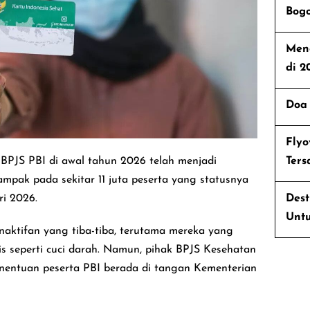
Bog
Men
di 2
Doa
Fly
BPJS PBI di awal tahun 2026 telah menjadi
Ter
dampak pada sekitar 11 juta peserta yang statusnya
ri 2026.
Dest
Untu
ktifan yang tiba-tiba, terutama mereka yang
s seperti cuci darah. Namun, pihak BPJS Kesehatan
ntuan peserta PBI berada di tangan Kementerian