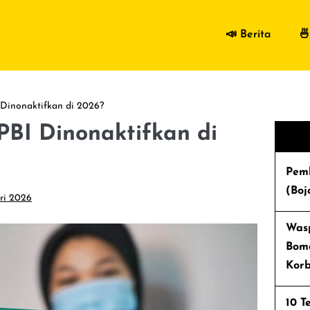
📣 Berita
🍜
Dinonaktifkan di 2026?
BI Dinonaktifkan di
Pem
(Bo
ri 2026
Wasp
Bom
Kor
10 T