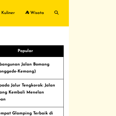
Toggle
 Kuliner
⛺ Wisata
Pencarian
Popular
bangunan Jalan Bomang
jonggede-Kemang)
ada Jalur Tengkorak: Jalan
ang Kembali Menelan
ban
empat Glamping Terbaik di