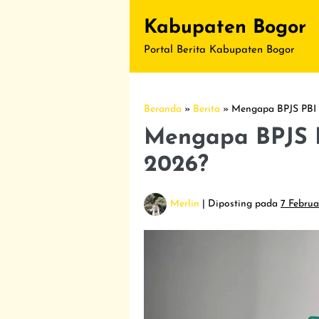
Lompat
Kabupaten Bogor
ke
konten
Portal Berita Kabupaten Bogor
Beranda
»
Berita
»
Mengapa BPJS PBI 
Mengapa BPJS P
2026?
Merlin
|
Diposting pada
7 Februa