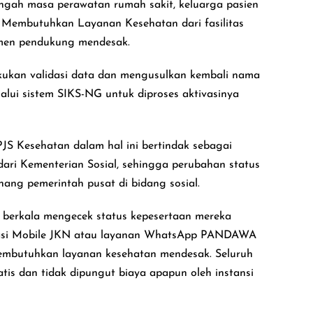
tengah masa perawatan rumah sakit, keluarga pasien
Membutuhkan Layanan Kesehatan dari fasilitas
umen pendukung mendesak.
kukan validasi data dan mengusulkan kembali nama
alui sistem SIKS-NG untuk diproses aktivasinya
JS Kesehatan dalam hal ini bertindak sebagai
ari Kementerian Sosial, sehingga perubahan status
ng pemerintah pusat di bidang sosial.
 berkala mengecek status kepesertaan mereka
plikasi Mobile JKN atau layanan WhatsApp PANDAWA
 membutuhkan layanan kesehatan mendesak. Seluruh
ratis dan tidak dipungut biaya apapun oleh instansi