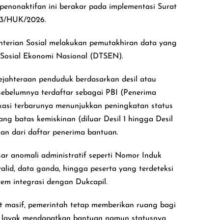
enonaktifan ini berakar pada implementasi Surat
 3/HUK/2026.
menterian Sosial melakukan pemutakhiran data yang
Sosial Ekonomi Nasional (DTSEN).
jahteraan penduduk berdasarkan desil atau
sebelumnya terdaftar sebagai PBI (Penerima
ikasi terbarunya menunjukkan peningkatan status
ng batas kemiskinan (diluar Desil 1 hingga Desil
kan dari daftar penerima bantuan.
ar anomali administratif seperti Nomor Induk
lid, data ganda, hingga peserta yang terdeteksi
tem integrasi dengan Dukcapil.
at masif, pemerintah tetap memberikan ruang bagi
h layak mendapatkan bantuan namun statusnya